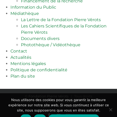
Financement de la recherche
Information du Public
Médiathèque
La Lettre de la Fondation Pierre Vérots
Les Cahiers Scientifiques de la Fondation
Pierre Vérots
Documents divers
Photothèque / Vidéothèque
Contact
Actualités
Mentions légales
Politique de confidentialité
Plan du site
©
Fondation Pierre Vérots
| Tous droits
Nous utilisons des cookies pour vous garantir la meilleure
réservés | Réalisation
Virencouleur
|
Mentions
expérience sur notre site web. Si vous continuez à utiliser ce
légales
|
Plan du site
site, nous supposerons que vous en êtes satisfait.
Facebook
YouTube
Email