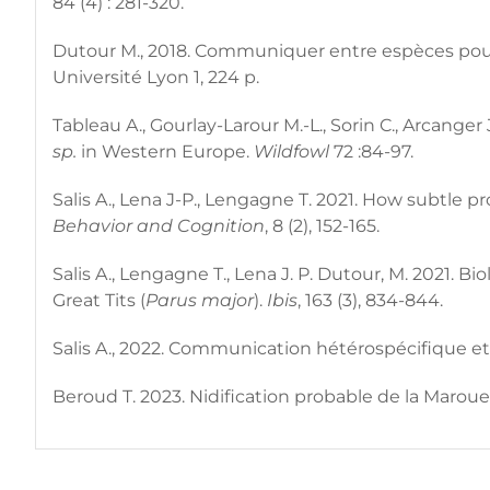
84 (4) : 281-320.
Dutour M., 2018. Communiquer entre espèces pour f
Université Lyon 1, 224 p.
Tableau A., Gourlay-Larour M.-L., Sorin C., Arcanger
sp.
in Western Europe.
Wildfowl
72 :84-97.
Salis A., Lena J-P., Lengagne T. 2021. How subtle pr
Behavior and Cognition
, 8 (2), 152-165.
Salis A., Lengagne T., Lena J. P. Dutour, M. 2021. 
Great Tits (
Parus major
).
Ibis
, 163 (3), 834-844.
Salis A., 2022. Communication hétérospécifique et 
Beroud T. 2023. Nidification probable de la Marou