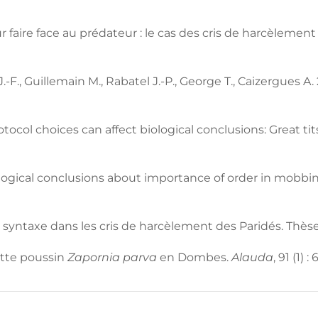
aire face au prédateur : le cas des cris de harcèlement
 J.-F., Guillemain M., Rabatel J.-P., George T., Caizergue
otocol choices can affect biological conclusions: Great ti
Biological conclusions about importance of order in mobbi
syntaxe dans les cris de harcèlement des Paridés. Thèse 
ette poussin
Zapornia parva
en Dombes.
Alauda
, 91 (1) :