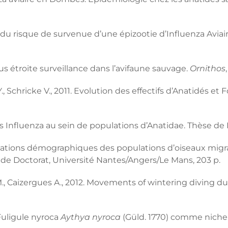
e du risque de survenue d’une épizootie d’Influenza Avia
sous étroite surveillance dans l’avifaune sauvage.
Ornithos
., Schricke V., 2011. Evolution des effectifs d’Anatidés et
s Influenza au sein de populations d’Anatidae. Thèse de D
lications démographiques des populations d’oiseaux mi
se de Doctorat, Université Nantes/Angers/Le Mans, 203 p.
is M., Caizergues A., 2012. Movements of wintering diving d
 Fuligule nyroca
Aythya nyroca
(Güld. 1770) comme niche