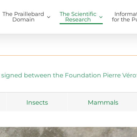
The Praillebard
The Scientific
Informa
Domain
Research
for the P
igned between the Foundation Pierre Vérots a
Insects
Mammals