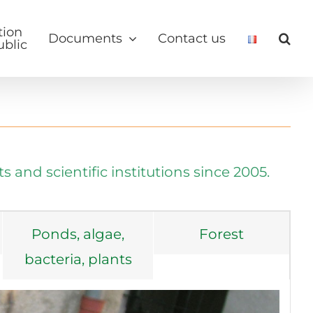
tion
Documents
Contact us
ublic
nd scientific institutions since 2005.
Ponds, algae,
Forest
bacteria, plants