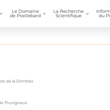
Le Domaine
La Recherche
Infor
de Praillebard
Scientifique
du P
flore de la Dombes
-de-Thurigneux