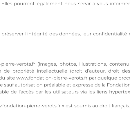
s. Elles pourront également nous servir à vous inform
 préserver l’intégrité des données, leur confidential
rre-verots.fr (images, photos, illustrations, contenu 
e de propriété intellectuelle (droit d’auteur, droit 
, du site www.fondation-pierre-verots.fr par quelque pro
te sauf autorisation préalable et expresse de la Fondation
ble de l’accès par les utilisateurs via les liens hypert
ww.fondation-pierre-verots.fr » est soumis au droit frança