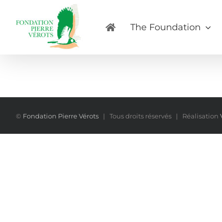
Skip
to
The Foundation
content
©
Fondation Pierre Vérots
| Tous droits réservés | Réalisation