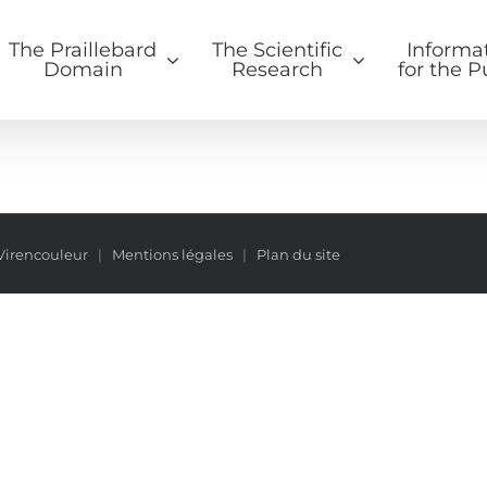
The Praillebard
The Scientific
Informa
Domain
Research
for the P
Virencouleur
|
Mentions légales
|
Plan du site